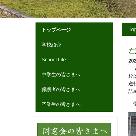
2026/07/17
左沢高校 山形県学校農業ク
ラブ連盟 意見発表会出場
お知らせ
◎「
令和８年度山形県立左沢
高等学校入学者募集要項」
を
2
アップしました。
20
⇒
令和８年度募集要項
7
ザ
◎左沢高校紹介動画をどうぞ
ど
ご覧ください。
〇山形県立高校ポータルサイ
こ
ト
し
⇒
左沢高校紹介動画