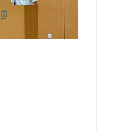
道競技の山形県予選会が開催されました。左
、山形県選抜チームとして試合に臨みまし
年生の左沢高校チームが第２位という結果
に臨みます。東北予選を勝ち抜き、本戦に
、お願いいたします。
左沢高校剣道部！