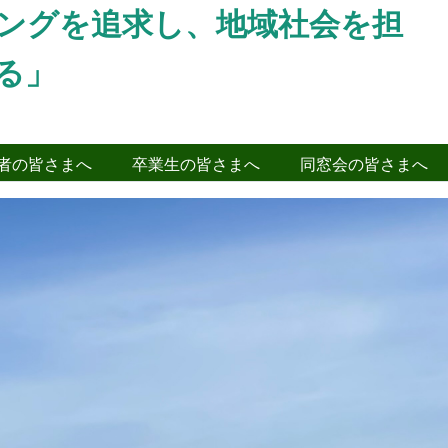
ングを追求し、地域社会を担
る」
者の皆さまへ
卒業生の皆さまへ
同窓会の皆さまへ
Next
～
権大会山形県予選が行われました。左沢高
して出場しました。初回に先制したものの
勝利まであと一歩のところまで相手を追い