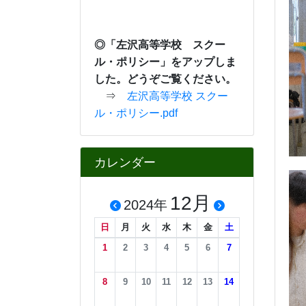
携帯電話・スマートフ
ォ ンから緊急連絡等
をご確
認できます。
カウンタ
COUNTER
9
1
4
1
4
6
今日
2
4
8
3
昨日
2
3
7