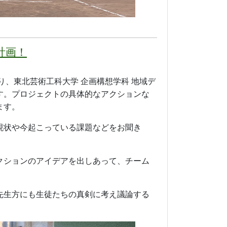
会出場
されました。本校からは、３年次生の長岡司
木雄信さんが分野Ⅰ類「将来の夢に向かっ
果を発揮すべく全力で臨みました。
々しい表情をしていました。この悔しさを