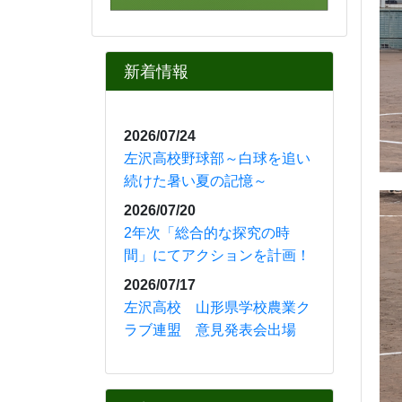
〇R7.10月
そ
ＴＵＹ「山形！
に
中高生ニュース」
こ
様
⇒
山形！中高生ニュー
ス 左沢高校紹介
◎「左沢高等学校 スクー
ル・ポリシー」をアップしま
した。どうぞご覧ください。
⇒
左沢高等学校 スクー
ル・ポリシー.pdf
カレンダー
12月
2024年