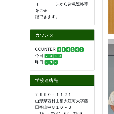
6
沢
た
で
山
進