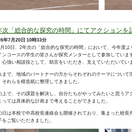
沢高校 山形県学校農業クラブ連盟 意見発表
26年7月17日
17時17分
6月23日（火）、村山市総合文化施設「甑葉プラザ」にて開催
んが分野Ⅲ類「祖父と考えるこれからの農業」、２年次生の荒
」に出場しました。二人とも緊張した表情ながらも、練習の成
果は残念ながら、入賞には手が届きませんでしたが二人とも清
ネに、次年度こそ最優秀賞がとれるよう頑張っていきます。