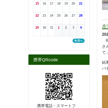
学校連絡先
〒９９０－１１２１
山形県西村山郡大江町大字藤
田字山中８１６－３
TEL：0237－62－2169
FAX：0237－62－4959
学校までの地図は
こちら
をご覧ください。
剣
20