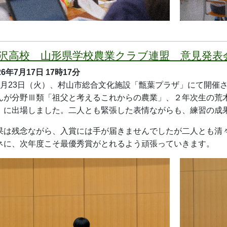
道国スポ少年女子山形選抜チーム優勝＆左沢
26年7月17日
17時10分