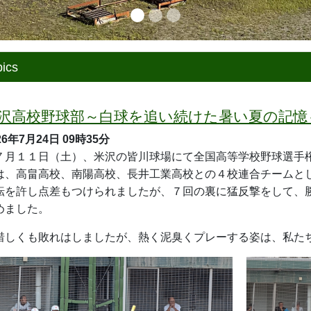
年次「総合的な探究の時間」にてアクションを
26年7月20日
10時33分
月10日、2年次の「総合的な探究の時間」において、今年度よ
インコースの学生の皆さんが探究メンターとして参加していま
、心強い相談役として、助言をいただき、支えていただいてい
れまで、地域のパートナーの方からそれぞれのテーマについて
、それらを模造紙に整理してきました。