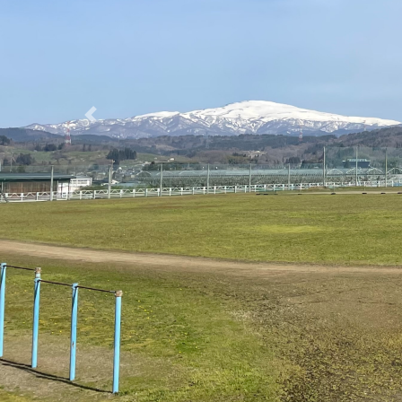
惜
卒業生の皆さまへ
新着情報
2026/07/24
左沢高校野球部～白球を追い
続けた暑い夏の記憶～
2026/07/20
2年次「総合的な探究の時
間」にてアクションを計画！