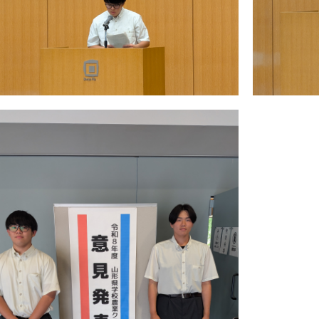
月21日（日）、尾花沢市サルナートにて国民スポーツ大会剣
高校からは、４名（池田・赤野間・猿山・山田）、が選出され
。結果、少年女子の部で山形県選抜チームが優勝、２年生・１
した。
形県選抜チームは、８月下旬に福島県で開催される東北予選会
出するためにこれからも引き続き精進していきます。応援の程
必勝 山形県！ 必勝 