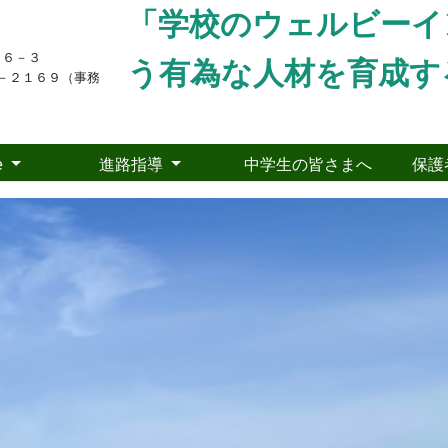
「学校のウェルビーイ
１６－３
う有為な人材を育成す
－２１６９（事務
e
進路指導
中学生の皆さまへ
保護
pics
沢高校野球部～白球を追い続けた暑い夏の記憶
26年7月24日
09時35分
月１１日（土）、米沢の皆川球場にて全国高等学校野球選手
は、高畠高校、南陽高校、長井工業高校との４校連合チームと
転を許し点差もつけられましたが、７回の裏に猛反撃をして、
めました。