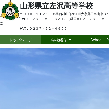
山形県立左沢高等学校
〒９９０－１１２１ 山形県西村山郡大江町大字藤田字山中８
TEL：
０２３７－６２－３２４２（職員室）／
０２３７－６２
室）
FAX：０２３７－６２－４９５９
トップページ
学校紹介
School Lif
Previous
To
トップページ
学校紹介
左
School Life
20
７
中学生の皆さまへ
校
逆
保護者の皆さまへ
詰