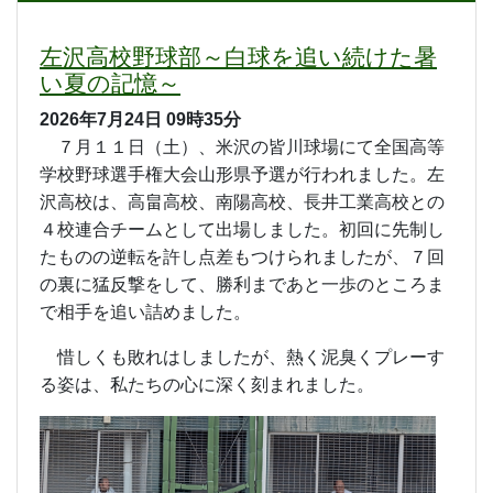
左沢高校野球部～白球を追い続けた暑
い夏の記憶～
2026年7月24日
09時35分
７月１１日（土）、米沢の皆川球場にて全国高等
学校野球選手権大会山形県予選が行われました。左
沢高校は、高畠高校、南陽高校、長井工業高校との
４校連合チームとして出場しました。初回に先制し
たものの逆転を許し点差もつけられましたが、７回
の裏に猛反撃をして、勝利まであと一歩のところま
で相手を追い詰めました。
惜しくも敗れはしましたが、熱く泥臭くプレーす
る姿は、私たちの心に深く刻まれました。