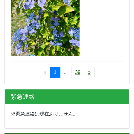
«
1
...
39
»
緊急連絡
※緊急連絡は現在ありません。