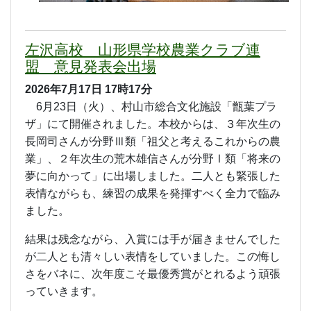
左沢高校 山形県学校農業クラブ連
盟 意見発表会出場
2026年7月17日
17時17分
6月23日（火）、村山市総合文化施設「甑葉プラ
ザ」にて開催されました。本校からは、３年次生の
長岡司さんが分野Ⅲ類「祖父と考えるこれからの農
業」、２年次生の荒木雄信さんが分野Ⅰ類「将来の
夢に向かって」に出場しました。二人とも緊張した
表情ながらも、練習の成果を発揮すべく全力で臨み
ました。
結果は残念ながら、入賞には手が届きませんでした
が二人とも清々しい表情をしていました。この悔し
さをバネに、次年度こそ最優秀賞がとれるよう頑張
っていきます。