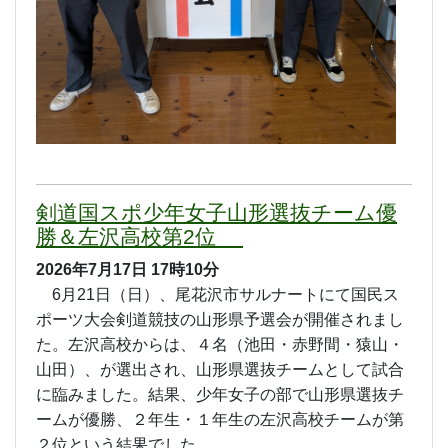
剣道国スポ少年女子山形選抜チーム優
勝＆左沢高校第2位
2026年7月17日
17時10分
6月21日（日）、尾花沢市サルナートにて国民ス
ポーツ大会剣道競技の山形県予選会が開催されまし
た。左沢高校からは、４名（池田・赤野間・猿山・
山田）、が選出され、山形県選抜チームとして試合
に臨みました。結果、少年女子の部で山形県選抜チ
ームが優勝、２年生・１年生の左沢高校チームが第
２位という結果でした。