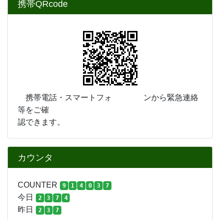
携帯QRcode
携帯電話・スマートフォ ンから緊急連絡
等をご確
認できます。
カウンタ
COUNTER
9
1
4
0
3
7
今日
2
3
7
4
昨日
2
3
7