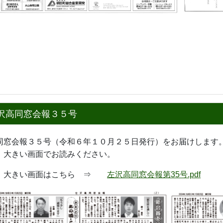
沢高同窓会報３５号
窓会報３５号（令和６年１０月２５日発行）をお届けします
、
大きい画面でお読みください。
きい画面はこちら ⇒
左沢高同窓会報第35号.pdf