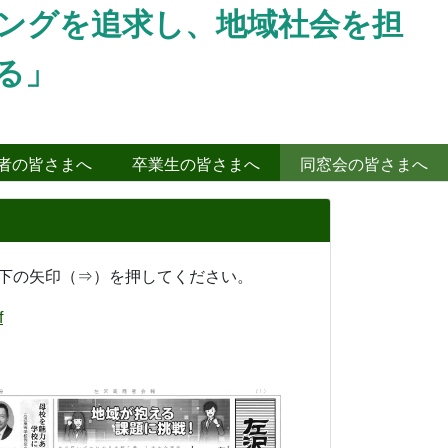
ングを追求し、地域社会を担
る」
者の皆さまへ
卒業生の皆さまへ
同窓会の皆さまへ
 下の矢印（⇒）を押してください。
f