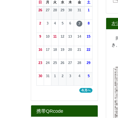
日
月
火
水
木
金
土
26
27
28
29
30
31
1
左
2
3
4
5
6
8
7
9
10
11
12
13
14
15
同
き
16
17
18
19
20
21
22
大
23
24
25
26
27
28
29
30
31
1
2
3
4
5
今月へ
携帯QRcode