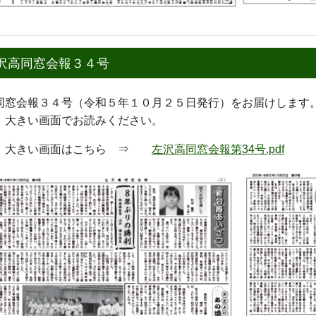
沢高同窓会報３４号
窓会報３４号（令和５年１０月２５日発行）をお届けします
、
大きい画面でお読みください。
きい画面はこちら ⇒
左沢高同窓会報第34号.pdf