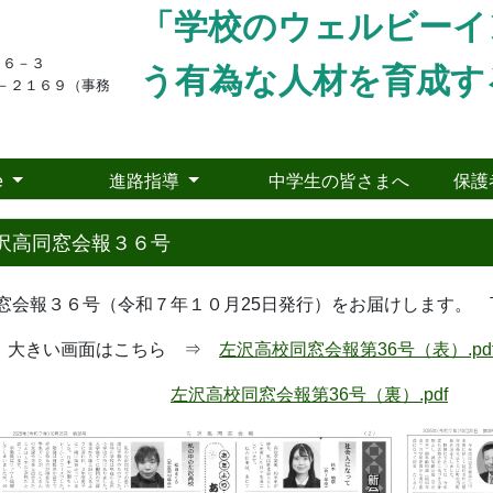
「学校のウェルビーイ
１６－３
う有為な人材を育成す
－２１６９（事務
e
進路指導
中学生の皆さまへ
保護
沢高同窓会報３６号
窓会報３６号（令和７年１０月25日発行）をお届けします。
きい画面はこちら ⇒
左沢高校同窓会報第36号（表）.pd
左沢高校同窓会報第36号（裏）.pdf