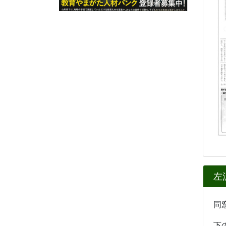
左
同
下