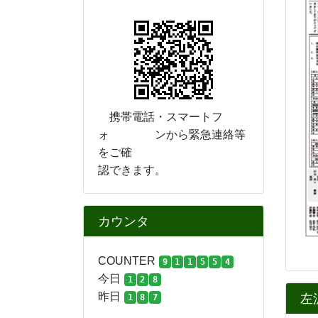
携帯電話・スマートフ
ォ ンから緊急連絡等
をご確
認できます。
カウンタ
COUNTER
9
1
1
5
5
4
今日
1
2
8
昨日
左
1
8
7