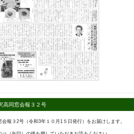
沢高同窓会報３２号
窓会報３2号（令和3年１０月1５日発行）をお届けします。
の⇒（矢印）の後を押していただき
お読みください。