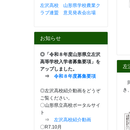
左沢高校 山形県学校農業ク
ラブ連盟 意見発表会出場
お知らせ
◎「
令和８年度山形県立左沢
高等学校入学者募集要項」
を
左
アップしました。
⇒
令和８年度募集要項
同
き
◎左沢高校紹介動画をどうぞ
ご覧ください。
大
〇山形県立高校ポータルサイ
ト
⇒
左沢高校紹介動画
〇R7.10月