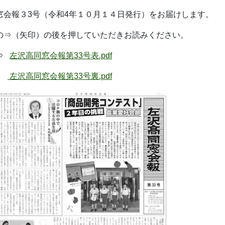
窓会報３3
号（令和4年１０月１４日発行）をお届けします。
の⇒（矢印）の後を押していただき
お読みください。
⇒
左沢高同窓会報第33号表.pdf
左沢高同窓会報第33号裏.pdf