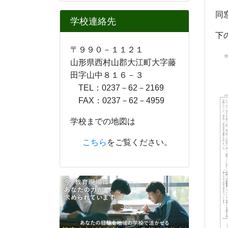
同
学校連絡先
下
〒９９０－１１２１
山形県西村山郡大江町大字藤
田字山中８１６－３
TEL：0237－62－2169
FAX：0237－62－4959
学校までの地図は
こちら
をご覧ください。