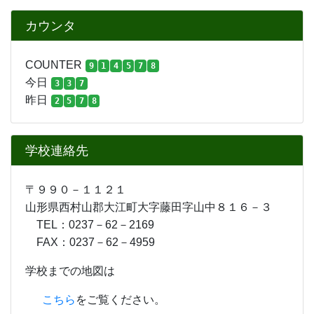
カウンタ
COUNTER
9
1
4
5
7
8
今日
3
3
7
昨日
2
5
7
8
学校連絡先
〒９９０－１１２１
山形県西村山郡大江町大字藤田字山中８１６－３
TEL：0237－62－2169
FAX：0237－62－4959
学校までの地図は
こちら
をご覧ください。