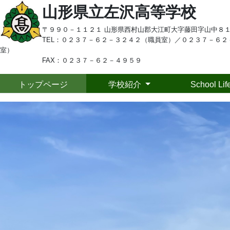
山形県立左沢高等学校
〒９９０－１１２１ 山形県西村山郡大江町大字藤田字山中８
TEL：
０２３７－６２－３２４２（職員室）／
０２３７－６２
室）
FAX：０２３７－６２－４９５９
トップページ
学校紹介
School Lif
Previous
To
トップページ
学校紹介
２
20
School Life
２
中学生の皆さまへ
隣
の
保護者の皆さまへ
動