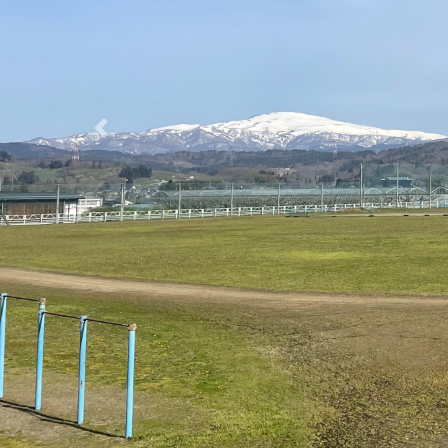
内
卒業生の皆さまへ
動
た
新着情報
2026/07/24
左沢高校野球部～白球を追い
続けた暑い夏の記憶～
2026/07/20
2年次「総合的な探究の時
緊
間」にてアクションを計画！