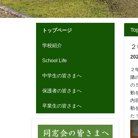
2026/07/17
※
左沢高校 山形県学校農業ク
ラブ連盟 意見発表会出場
お知らせ
◎「
令和８年度山形県立左沢
高等学校入学者募集要項」
を
アップしました。
⇒
令和８年度募集要項
◎左沢高校紹介動画をどうぞ
ご覧ください。
〇山形県立高校ポータルサイ
ト
⇒
左沢高校紹介動画