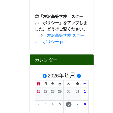
携帯電話・スマートフ
ォ ンから緊急連絡等
をご確
認できます。
カウンタ
COUNTER
9
1
1
3
1
9
今日
8
0
昨日
3
1
0