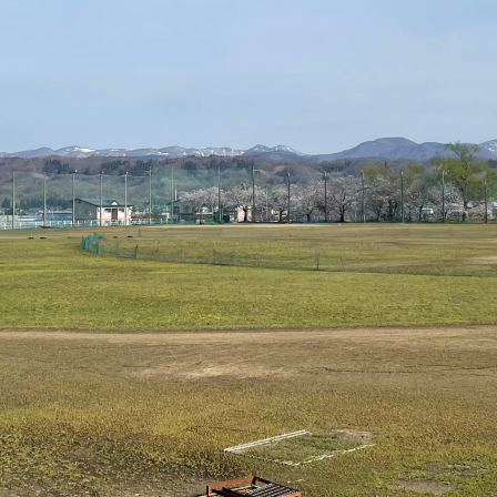
容は、「はなまる探究
vol.4,5
」をご覧ください。
２年次生の発表
を満足に行うことができ、自信がついたことが今回の発表につなが
！
そして、多大なるご協力をいただきました地域や関係の皆様、誠
前へ
一覧へ
急連絡