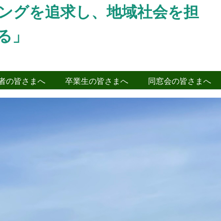
ングを追求し、地域社会を担
る」
者の皆さまへ
卒業生の皆さまへ
同窓会の皆さまへ
Next
公民館・町民ホールにて行いました。地域や近
生と保護者の皆様の観覧をはじめ、西川小学校
した。
２年次生全
9
班がこれまでどのような活
成果物などの展示を行いました。各班の活動の