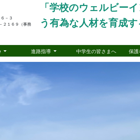
「学校のウェルビーイ
１６－３
う有為な人材を育成す
－２１６９（事務
e
進路指導
中学生の皆さまへ
保護
pics
年次「課題探究Ⅰ」発表会が行われました！
24年1月10日
09時45分
年次生が取り組む、課題探究Ⅰの発表会を
12
月
20
日に、大江町中央
の小中学校からゲスト
20
名にお越しいただいたたほか、１・３年次
５年生にオンライン配信を行うなど、盛大に実施することができま
を行い、どんな成果が出たのかについてまとめた発表と、制作した