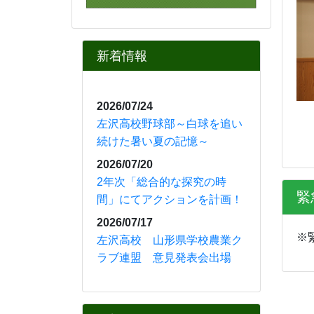
〇R7.10月
ＴＵＹ「山形！
中高生ニュース」
⇒
山形！中高生ニュー
ス 左沢高校紹介
◎「左沢高等学校 スクー
ル・ポリシー」をアップしま
した。どうぞご覧ください。
⇒
左沢高等学校 スクー
ル・ポリシー.pdf
カレンダー
8月
2026年