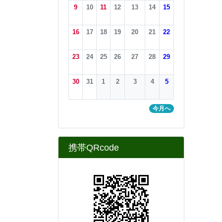
学校連絡先
〒９９０－１１２１
山形県西村山郡大江町大字藤
田字山中８１６－３
TEL：0237－62－2169
FAX：0237－62－4959
学校までの地図は
こちら
をご覧ください。