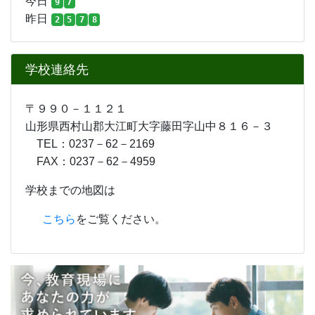
今日
9
7
昨日
2
5
7
8
学校連絡先
〒９９０－１１２１
山形県西村山郡大江町大字藤田字山中８１６－３
TEL：0237－62－2169
FAX：0237－62－4959
学校までの地図は
こちら
をご覧ください。