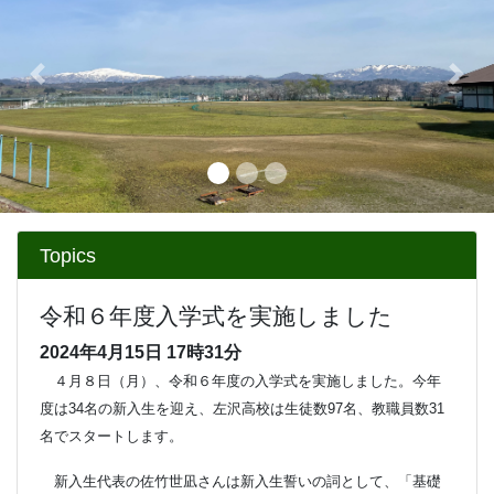
Previous
Next
Topics
令和６年度入学式を実施しました
2024年4月15日
17時31分
４月８日（月）、令和６年度の入学式を実施しました。今年
度は
34
名の新入生を迎え、左沢高校は生徒数
97
名、教職員数
31
名でスタートします。
新入生代表の佐竹世凪さんは新入生誓いの詞として、「基礎