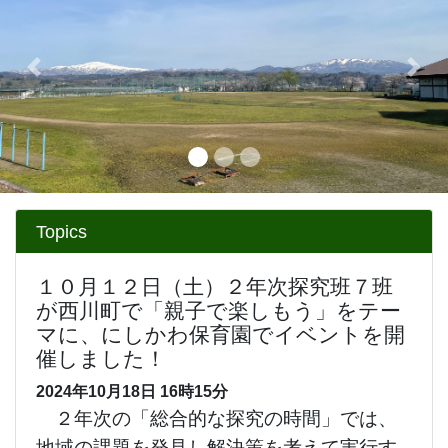
１０月１２日（土）２年次探究班７班
が西川町で「親子で楽しもう」をテー
マに、にしかわ保育園でイベントを開
催しました！
2024年10月18日
16時15分
２年次の「総合的な探究の時間」では、
地域の課題を発見し解決策を考えて実行す
る探究活動に取り組んでいます。１０月１
２日（土）に探究班７班は、親子の時間を
もっと増やしてもらうきっかけにしてもら
うために、西川町のにしかわ保育園様でイ
ベントを開催しました。
当日は親子６組の参加があり、一緒に工
作をしたり、“障害物競争”や“いろ鬼”などを
したりして体を動かしました。また、座談