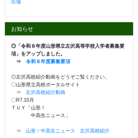
〇山形県立高校ポータルサイト
⇒
左沢高校紹介動画
〇R7.10月
ＴＵＹ「山形！
中高生ニュース」
⇒
山形！中高生ニュース 左沢高校紹介
◎「左沢高等学校 スクール・ポリシー」をアップ
しました。どうぞご覧ください。
⇒
左沢高等学校 スクール・ポリシー.pdf
カレンダー
8月
2026年
日
月
火
水
木
金
土