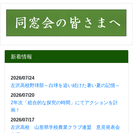
2026/07/24
左沢高校野球部～白球を追い続けた暑い夏の記憶～
2026/07/20
2年次「総合的な探究の時間」にてアクションを計
画！
2026/07/17
左沢高校 山形県学校農業クラブ連盟 意見発表会
出場
お知らせ
◎「
令和８年度山形県立左沢高等学校入学者募集要
項」
をアップしました。
⇒
令和８年度募集要項
◎左沢高校紹介動画をどうぞご覧ください。