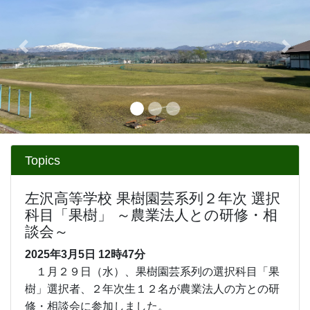
左沢高等学校 果樹園芸系列２年次 選択
科目「果樹」 ～農業法人との研修・相
談会～
2025年3月5日
12時47分
１月２９日（水）、果樹園芸系列の選択科目「果
樹」選択者、２年次生１２名が農業法人の方との研
修・相談会に参加しました。
当日は、丸松青果の専務取締役小玉俊史様、クダ
モノラクエン代表の生稲洋平様、モス山形代表取締
役山本正幸様を本校へお招きしました。研修・相談
会では、会社の概要や企業理念、生徒へ期待するこ
となどについてお話を伺いました。
また、講師の先生方から生徒に将来のことについ
て質問をいただく場面もあり、生徒は質問に的確に
答えていました。