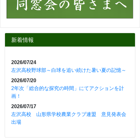
2026/07/20
2年次「総合的な探究の時間」にてアクションを計
画！
2026/07/17
左沢高校 山形県学校農業クラブ連盟 意見発表会
出場
お知らせ
◎「
令和８年度山形県立左沢高等学校入学者募集要
項」
をアップしました。
⇒
令和８年度募集要項
◎左沢高校紹介動画をどうぞご覧ください。
〇山形県立高校ポータルサイト
⇒
左沢高校紹介動画