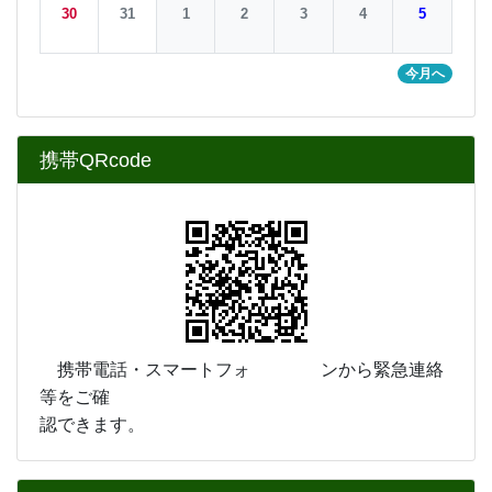
携帯電話・スマートフォ ンから緊急連絡
等をご確
認できます。
カウンタ
COUNTER
9
1
4
0
1
4
今日
2
3
5
1
昨日
2
3
7
学校連絡先
〒９９０－１１２１