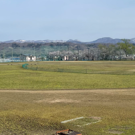
石から絶滅したホタテ貝の化石をハンマーとタガネ
海だったことを実感しました。
動地：寒河江川（寒河江市上野）、朝日少年自然の