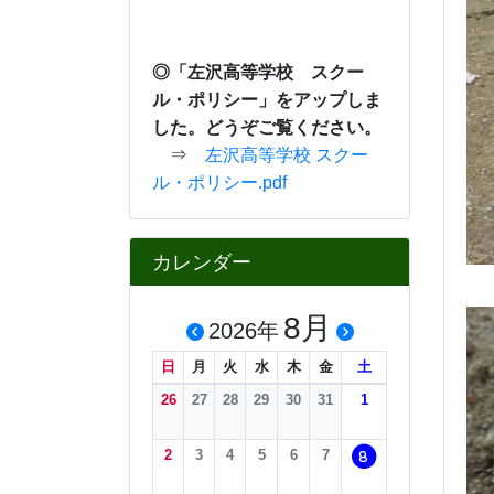
※
携帯電話・スマートフ
ォ ンから緊急連絡等
をご確
認できます。
カウンタ
COUNTER
9
1
1
6
9
3
今日
3
0
昨日
2
3
7