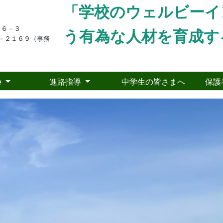
「学校のウェルビーイ
１６－３
う有為な人材を育成す
－２１６９（事務
e
進路指導
中学生の皆さまへ
保護
pics
年次選択科目「地域の自然」地形・地質野外
25年6月19日
15時10分
和７年６月
10
日（火）に、前回に引き続き、瀬戸
とし てお迎えして、大江町の地形についての学習を
た最後の時代（
700
～
800
万年前）に生息していた貝