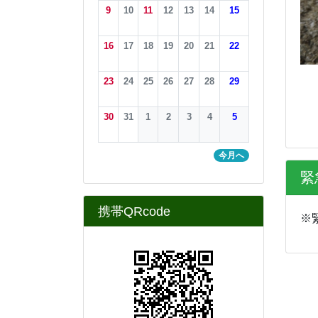
学校連絡先
〒９９０－１１２１
山形県西村山郡大江町大字藤
田字山中８１６－３
TEL：0237－62－2169
FAX：0237－62－4959
学校までの地図は
こちら
をご覧ください。