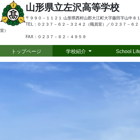
山形県立左沢高等学校
〒９９０－１１２１ 山形県西村山郡大江町大字藤田字山中８
TEL：
０２３７－６２－３２４２（職員室）／
０２３７－６２
室）
FAX：０２３７－６２－４９５９
トップページ
学校紹介
School Lif
Previous
To
トップページ
学校紹介
３
20
School Life
令
中学生の皆さまへ
師
っ
保護者の皆さまへ