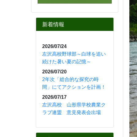
〇R7.10月
ＴＵＹ「山形！
中高生ニュース」
⇒
山形！中高生ニュー
ス 左沢高校紹介
◎「左沢高等学校 スクー
ル・ポリシー」をアップしま
した。どうぞご覧ください。
⇒
左沢高等学校 スクー
ル・ポリシー.pdf
カレンダー
8月
2026年