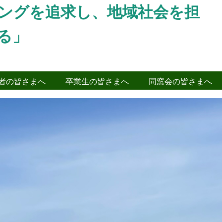
ングを追求し、地域社会を担
る」
者の皆さまへ
卒業生の皆さまへ
同窓会の皆さまへ
Next
学習２（内陸最後の海と貝化石）
大暉氏（山形県立博物館学芸員）を講
しました。今回は、山形盆地が海だ
の化石を採集し、観察を行いました。