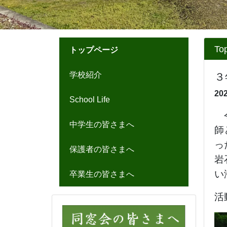
2026/07/17
左沢高校 山形県学校農業ク
ラブ連盟 意見発表会出場
お知らせ
◎「
令和８年度山形県立左沢
高等学校入学者募集要項」
を
アップしました。
⇒
令和８年度募集要項
◎左沢高校紹介動画をどうぞ
ご覧ください。
〇山形県立高校ポータルサイ
ト
⇒
左沢高校紹介動画