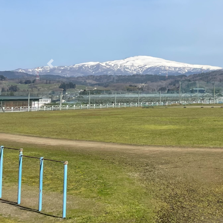
岩
い
卒業生の皆さまへ
活
新着情報
2026/07/24
左沢高校野球部～白球を追い
続けた暑い夏の記憶～
2026/07/20
2年次「総合的な探究の時
間」にてアクションを計画！