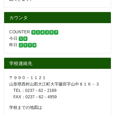
カウンタ
COUNTER
9
1
4
2
9
7
今日
5
6
昨日
2
5
7
8
学校連絡先
〒９９０－１１２１
山形県西村山郡大江町大字藤田字山中８１６－３
TEL：0237－62－2169
FAX：0237－62－4959
学校までの地図は