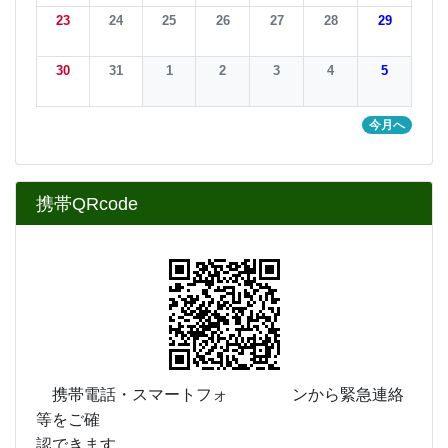
23
24
25
26
27
28
29
30
31
1
2
3
4
5
今月へ
携帯QRcode
携帯電話・スマートフォ ンから緊急連絡
等をご確
認できます。